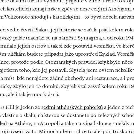
hcete davům turistů vyhnout, přijeďte v zimě, určitě to stojí 
ech kostelících konají mše a zpěv se nese celými Athénam
ní Velikonoce shodují s katolickými - to bývá docela narván
d vedle čtvrti Plaka a její historie se začala psát kolem rok
lovský palác (nachází se na náměstí Syntagma, a od roku 194
ínalo jejich ostrov a tak si zde postavili vesničku, ve kte
 uličkám budete připadat jako uprostřed Kyklad. Vesničk
ce, protože podle Otomanských pravidel když bylo něco 
etkem toho, kdo jej postavil. Slyšela jsem ovšem několik v
la míst, kde nenajdete žádné obchody ani restaurace, a i p
ičky zbylo jen 45 domků, zbytek vzal zasvé kolem roku 1
, ale i tak je moc krásná.
 Hill je jeden ze s
edmi athénských pahorků
a jeden z těc
e vlastně o skálu, na kterou se dostanete po železných sch
d na Athény, na Acropoli a taky na západ slunce - někdy 
 stojí ovšem za to. Mimochodem - chce to alespoň trošku r