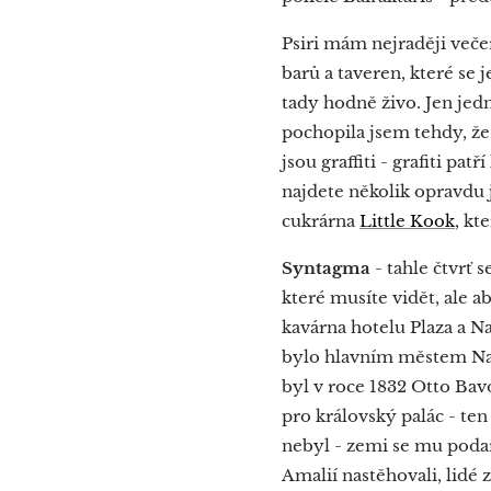
Psiri mám nejraději večer
barů a taveren, které se 
tady hodně živo. Jen jed
pochopila jsem tehdy, že 
jsou graffiti - grafiti pa
najdete několik opravdu 
cukrárna
Little Kook
, kt
Syntagma
- tahle čtvrť
které musíte vidět, ale 
kavárna hotelu Plaza a Na
bylo hlavním městem Nafp
byl v roce 1832 Otto Ba
pro královský palác - ten
nebyl - zemi se mu podař
Amalií nastěhovali, lidé