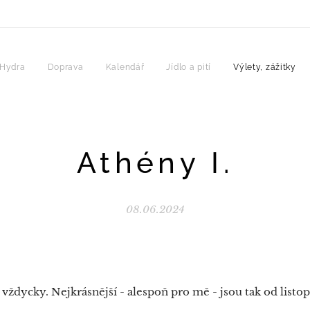
Hydra
Doprava
Kalendář
Jídlo a pití
Výlety, zážitky
Athény I.
08.06.2024
 vždycky. Nejkrásnější - alespoň pro mě - jsou tak od list