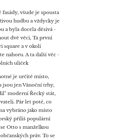
é fasády, všude je spousta
a živou hudbu a vždycky je
u a byla docela děsivá -
nout dvě věci, Ta první
i square a v okolí
e nahoru. A ta další věc -
lních uliček
tné je určitě místo,
 jsou jen Vánoční trhy,
dil" moderní Řecký stát,
eli. Pár let poté, co
ma vybráno jako místo
orský příliš populární
n se Otto s manželkou
 občanských práv. To se