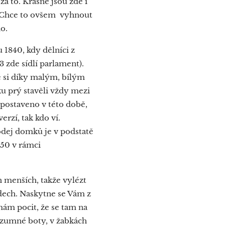
za to. Krásné jsou zde i
i. Chce to ovšem vyhnout
o.
u 1840, kdy dělníci z
3 zde sídlí parlament).
ré si díky malým, bílým
u prý stavěli vždy mezi
postaveno v této době,
erzí, tak kdo ví.
rodej domků je v podstatě
950 v rámci
h menších, takže vylézt
odech. Naskytne se Vám z
mám pocit, že se tam na
ozumné boty, v žabkách