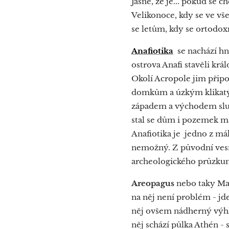
Jasně, že je... pokud se c
Velikonoce, kdy se ve vš
se letům, kdy se ortodox
Anafiotika
se nachází hne
ostrova Anafi stavěli krá
Okolí Acropole jim připom
domkům a úzkým klikatým
západem a východem slun
stal se dům i pozemek maj
Anafiotika je jedno z má
nemožný. Z původní vesn
archeologického průzkumu
Areopagus
nebo taky Mars
na něj není problém - jd
něj ovšem nádherný výhle
něj schází půlka Athén -