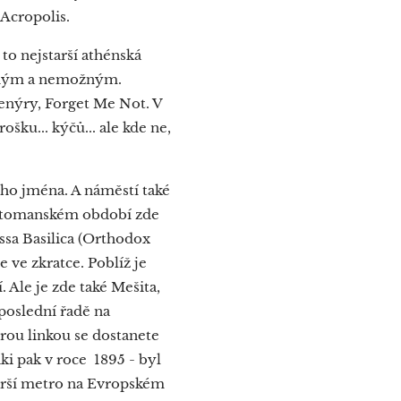
 Acropolis.
to nejstarší athénská
ožným a nemožným.
venýry, Forget Me Not. V
ošku... kýčů... ale kde ne,
ého jména. A náměstí také
a Otomanském období zde
ssa Basilica (Orthodox
 ve zkratce. Poblíž je
 Ale je zde také Mešita,
poslední řadě na
drou linkou se dostanete
aki pak v roce 1895 - byl
starší metro na Evropském