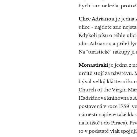
bych tam nelezla, protože
Ulice Adrianou
je jedna 
ulice - najdete zde nej
Kdykoli píšu o téhle uli
ulici Adrianou a přilehlýc
Na "turistické" nákupy j
Monastiraki
je jedna z 
určitě stojí za návštěvu
býval velký klášterní ko
Church of the Virgin Mar
Hadriánova knihovna a Ag
postavená v roce 1759, 
náměstí najdete také klas
na letiště i do Piraea). 
to v podstatě vlak spojuj