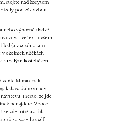
m, stojíte nad korytem
mizely pod zástavbou,
ant nebo výborné sladké
 provozovat večer - ovšem
ýhled (a v sezóně tam
e v okolních uličkách
la
s
malým kostelíčkem
ned vedle Monastiraki -
 nějak dává dohromady -
 návštěvu. Přesto, že jde
ínek nenajdete. V roce
í se zde totiž usadila
sterů se zbavil až šéf