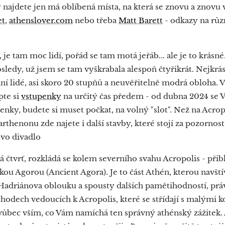
y najdete jen má oblíbená místa, na která se znovu a znovu
et
,
athenslover.com
nebo třeba
Matt Barett
- odkazy na různ
i, je tam moc lidí, pořád se tam motá jeřáb... ale je to krás
ledy, už jsem se tam vyškrabala alespoň čtyřikrát. Nejkrá
ní lidé, asi skoro 20 stupňů a neuvěřitelně modrá obloha. 
pte si
vstupenky
na určitý čas předem - od dubna 2024 se V
nky, budete si muset počkat, na volný "slot". Než na Acropol
thenonu zde najete i další stavby, které stojí za pozornost 
vo divadlo
á čtvrť, rozkládá se kolem severního svahu Acropolis - přib
kou Agorou (Ancient Agora). Je to část Athén, kterou navští
Hadriánova oblouku a spousty dalších pamětihodností, prá
hodech vedoucích k Acropolis, které se střídají s malými k
ůbec vším, co Vám namíchá ten správný athénský zážitek. A 