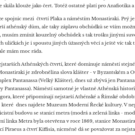
 skála klouže jako čert. Totéž ostatně platí pro Anafiotika a
ze spojnic mezi čtvrtí Plaka a náměstím Monastiraki. Prý je 
starší athénský dům, ale taky záplavu obchůdků se vším m
ci, musím zmínit kouzelný obchůdek s tak trošku jinými su
h uličkách je i spoustu jiných úžasných věcí a ještě víc tak tr
i ale mám moc ráda.
nejstarších Athénských čtvrtí, které dominuje náměstí stejn
. Monastiraki je zdrobnělina slova klášter - v Byzantském 
mplex Pantanassa (Velký Klášter), dnes už zbývá jen Pantana
y Pantanassa). Náměstí samotné je vlastně Athénská historie
ora, které připomínají nejstarší Athénské a Římské období.
ve které dnes najdete Muzeum Moderní Řecké kultury. V ne
icistní budovu se stanicí metra (modrá a zelená linka - mo
První linka Metra byla otevřena v roce 1869, stanice Monastir
ící Piraeus a čtvrť Kiffisia, nicméně dá se považovat za nej