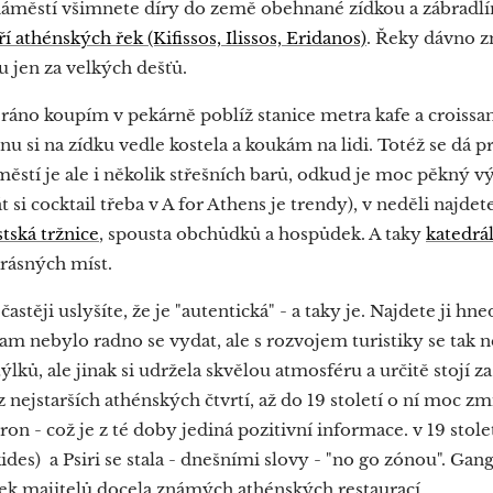
náměstí všimnete díry do země obehnané zídkou a zábradlí
ří athénských řek (Kifissos, Ilissos, Eridanos)
. Řeky dávno z
u jen za velkých dešťů.
ji ráno koupím v pekárně poblíž stanice metra kafe a croiss
nu si na zídku vedle kostela a koukám na lidi. Totéž se dá
ěstí je ale i několik střešních barů, odkud je moc pěkný v
 si cocktail třeba v A for Athens je trendy), v neděli najdet
tská tržnice
, spousta obchůdků a hospůdek. A taky
katedrá
krásných míst.
ejčastěji uslyšíte, že je "autentická" - a taky je. Najdete ji h
kam nebylo radno se vydat, ale s rozvojem turistiky se tak
lků, ale jinak si udržela skvělou atmosféru a určitě stojí za
nejstarších athénských čtvrtí, až do 19 století o ní moc zm
on - což je z té doby jediná pozitivní informace. v 19 stolet
ides) a Psiri se stala - dnešními slovy - "no go zónou". Gang
edek majitelů docela známých athénských restaurací.