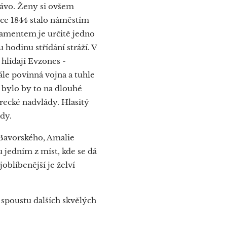
rávo. Ženy si ovšem
oce 1844 stalo náměstím
lamentem je určitě jedno
hodinu střídání stráží. V
 hlídají Evzones -
le povinná vojna a tuhle
 bylo by to na dlouhé
urecké nadvlády. Hlasitý
dy.
 Bavorského, Amalie
 jedním z míst, kde se dá
oblíbenější je želví
 spoustu dalších skvělých