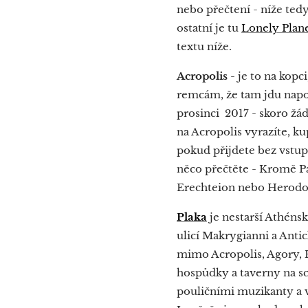
nebo přečtení - níže ted
ostatní je tu
Lonely Plan
textu níže.
Acropolis
- je to na kopc
remcám, že tam jdu napos
prosinci 2017 - skoro žád
na Acropolis vyrazíte, ku
pokud přijdete bez vstupe
něco přečtěte - Kromě Par
Erechteion nebo Herodo
Plaka
je nestarší Athénsk
ulicí Makrygianni a Antic
mimo Acropolis, Agory, 
hospůdky a taverny na sc
pouličními muzikanty a v