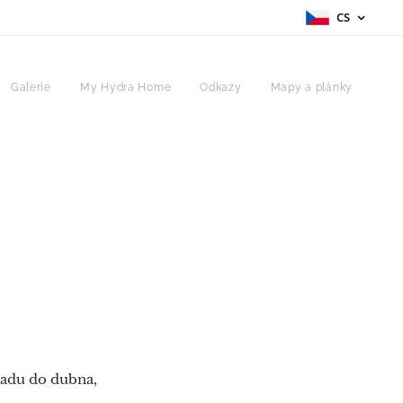
CS
Galerie
My Hydra Home
Odkazy
Mapy a plánky
opadu do dubna,