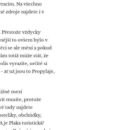
 vracím. Na všechno
é zdroje najdete i v
né. Přestože vždycky
snější to ovšem bylo v
Věci se ale mění a pokud
ám totiž může stát, že
is vyrazíte, určitě si
- ať už jsou to Propylaje,
ližně mezi
vit musíte, protože
vě tady najdete
ostelíky, obchůdky,
je Plaka turistická?