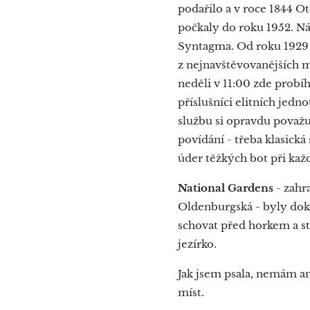
podařilo a v roce 1844 O
počkaly do roku 1952. Ná
Syntagma. Od roku 1929 j
z nejnavštěvovanějších m
neděli v 11:00 zde probíh
příslušníci elitních jed
službu si opravdu považu
povídání - třeba klasická
úder těžkých bot při ka
National Gardens
- zahr
Oldenburgská - byly doko
schovat před horkem a st
jezírko.
Jak jsem psala, nemám am
míst.