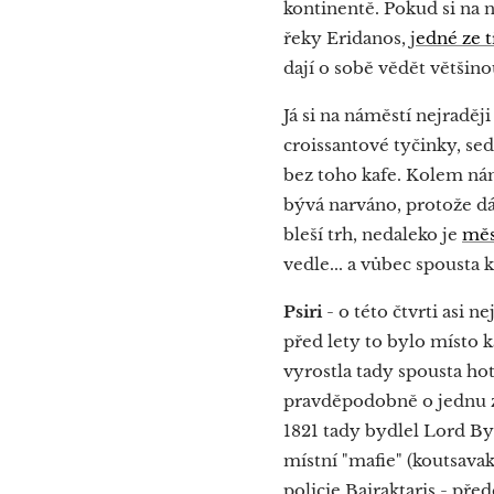
kontinentě. Pokud si na 
řeky Eridanos, j
edné ze t
dají o sobě vědět většino
Já si na náměstí nejradě
croissantové tyčinky, sed
bez toho kafe. Kolem nám
bývá narváno, protože dát
bleší trh, nedaleko je
měs
vedle... a vůbec spousta 
Psiri
- o této čtvrti asi n
před lety to bylo místo 
vyrostla tady spousta hotý
pravděpodobně o jednu z 
1821 tady bydlel Lord Byr
místní "mafie" (koutsavak
policie Bairaktaris - př