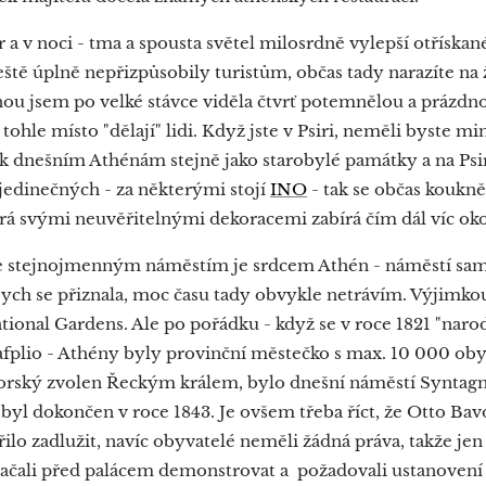
 a v noci - tma a spousta světel milosrdně vylepší otřískan
ještě úplně nepřizpůsobily turistům, občas tady narazíte n
nou jsem po velké stávce viděla čtvrť potemnělou a prázdno
tohle místo "dělají" lidi. Když jste v Psiri, neměli byste mi
tří k dnešním Athénám stejně jako starobylé památky a na Psir
jedinečných - za některými stojí
INO
- tak se občas kouknět
erá svými neuvěřitelnými dekoracemi zabírá čím dál víc oko
 se stejnojmenným náměstím je srdcem Athén - náměstí samo
abych se přiznala, moc času tady obvykle netrávím. Výjimkou
tional Gardens. Ale po pořádku - když se v roce 1821 "naro
lio - Athény byly provinční městečko s max. 10 000 obyvat
vorský zvolen Řeckým králem, bylo dnešní náměstí Syntag
 byl dokončen v roce 1843. Je ovšem třeba říct, že Otto Bav
ilo zadlužit, navíc obyvatelé neměli žádná práva, takže je
 začali před palácem demonstrovat a požadovali ustanovení