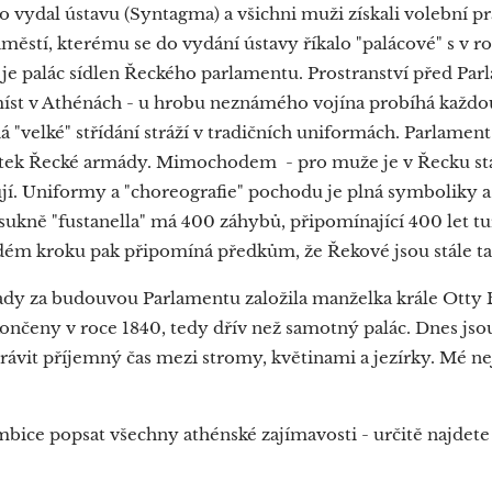
to vydal ústavu (Syntagma) a všichni muži získali volební p
městí, kterému se do vydání ústavy říkalo "palácové" s v r
e palác sídlen Řeckého parlamentu. Prostranství před Par
íst v Athénách - u hrobu neznámého vojína probíhá každou 
á "velké" střídání stráží v tradičních uniformách. Parlament
notek Řecké armády. Mimochodem - pro muže je v Řecku stá
jí. Uniformy a "choreografie" pochodu je plná symboliky a
 sukně "fustanella" má 400 záhybů, připomínající 400 let t
ždém kroku pak připomíná předkům, že Řekové jsou stále ta
ady za budouvou Parlamentu založila manželka krále Otty
nčeny v roce 1840, tedy dřív než samotný palác. Dnes jsou
rávit příjemný čas mezi stromy, květinami a jezírky. Mé nej
bice popsat všechny athénské zajímavosti - určitě najdete